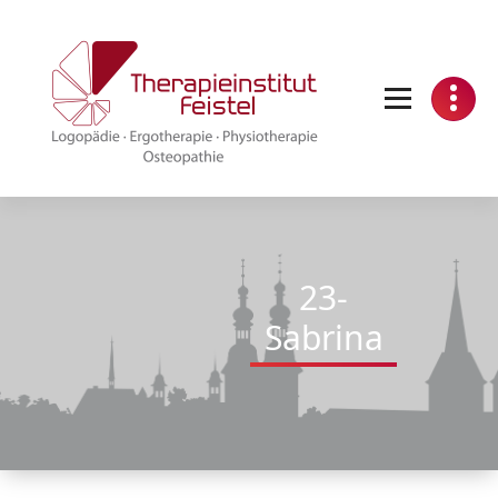
Skip
to
content
Logopädie - Ergotherapie - Physiotherapie - Osteopathie
23-
Sabrina